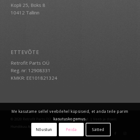
Kopli 25, Boks 8
10412 Tallinn
ETTEVÕTE
Retrofit Parts OÜ
Reg. nr: 12908331
KMKR: EE101821324
Me kasutame sellel veebilehel küpsiseid, et anda teile parim
kasutuskogemus.
© 2020 Retrofit Parts OÜ. Kõik õigused kaitstud. | Veeb ja disain:
Hundikuu Agentuur
-
Enfold Theme by Kriesi
Nõustun
Peida
Sätted