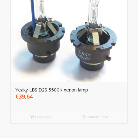
Yeaky LBS D2S 5500K xenon lamp
€
39,64
Lisa korvi
Rohkem infot