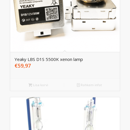
Yeaky LBS D1S 5500K xenon lamp
€
59,97
Lisa korvi
Rohkem infot