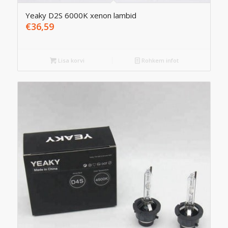
Yeaky D2S 6000K xenon lambid
€
36,59
Lisa korvi
Rohkem infot