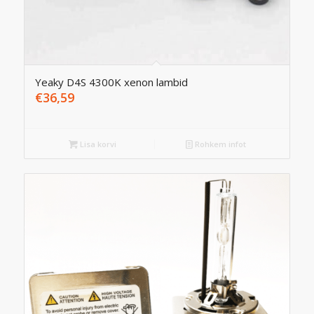
Yeaky D4S 4300K xenon lambid
€
36,59
Lisa korvi
Rohkem infot