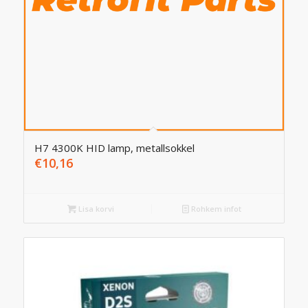
H7 4300K HID lamp, metallsokkel
€
10,16
Lisa korvi
Rohkem infot