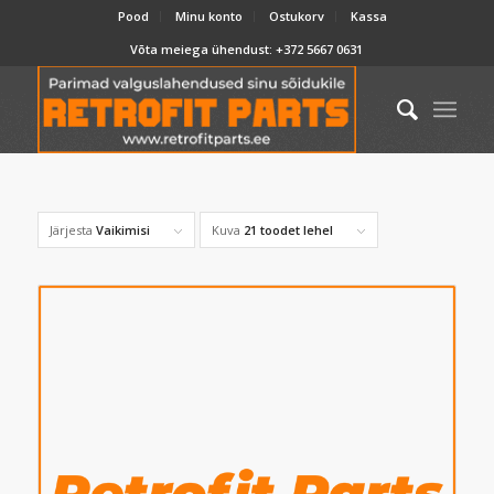
Pood
Minu konto
Ostukorv
Kassa
Võta meiega ühendust:
+372 5667 0631
Järjesta
Vaikimisi
Kuva
21 toodet lehel