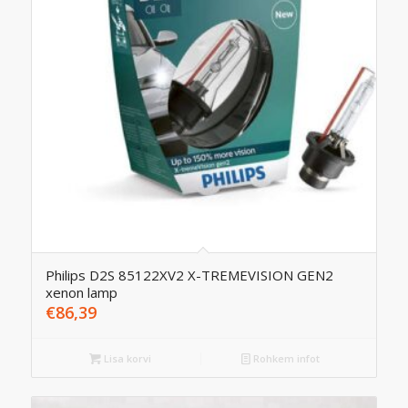
Philips D2S 85122XV2 X-TREMEVISION GEN2
xenon lamp
€
86,39
Lisa korvi
Rohkem infot