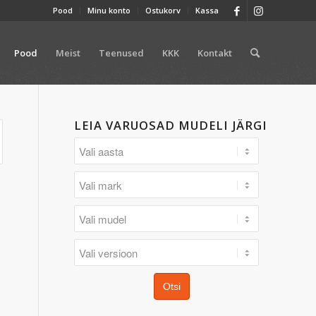
Pood
Minu konto
Ostukorv
Kassa
Pood
Meist
Teenused
KKK
Kontakt
LEIA VARUOSAD MUDELI JÄRGI