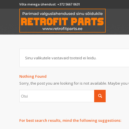
Võta meiega ühendust:
+372 5667 0631
Sinu valikutele vastavaid tooteid ei leidu.
Nothing Found
Sorry, the post you are looking for is not available. Maybe yo
For best search results, mind the following suggestions: