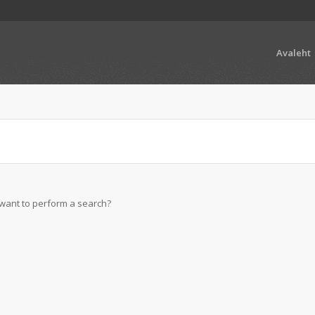
Avaleht
u want to perform a search?