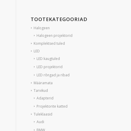
TOOTEKATEGOORIAD
Halogeen
Halogeen projektorid
Komplektsed tuled
LED
LED kaugtuled
LED projektorid
LED rõngad ja ribad
Määramata
Tarvikud
Adapterid
Projektorite katted
Tuleklaasid
Audi
BMW