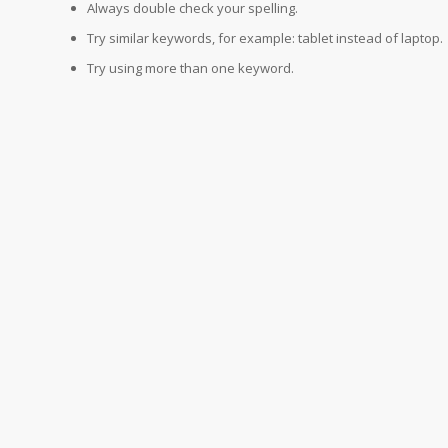
Always double check your spelling.
Try similar keywords, for example: tablet instead of laptop.
Try using more than one keyword.