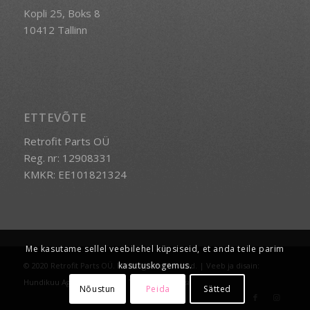
Kopli 25, Boks 8
10412 Tallinn
ETTEVÕTE
Retrofit Parts OÜ
Reg. nr: 12908331
KMKR: EE101821324
Me kasutame sellel veebilehel küpsiseid, et anda teile parim
kasutuskogemus.
© 2020 Retrofit Parts OÜ. Kõik õigused kaitstud. | Veeb ja disain:
Hundikuu Agentuur
-
Enfold Theme by Kriesi
Nõustun
Peida
Sätted