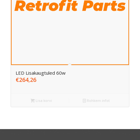
LED Lisakaugtuled 60w
€
264,26
Lisa korvi
Rohkem infot