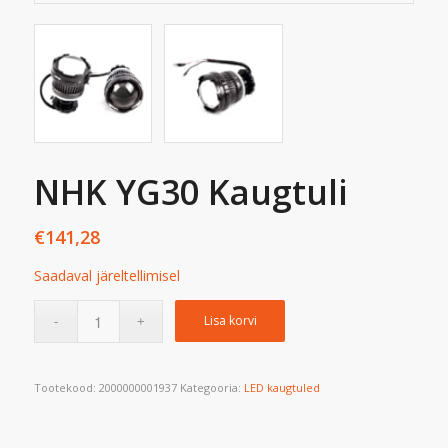
NHK YG30 Kaugtuli
€
141,28
Saadaval järeltellimisel
Lisa korvi
Tootekood:
2000000001937
Kategooria:
LED kaugtuled