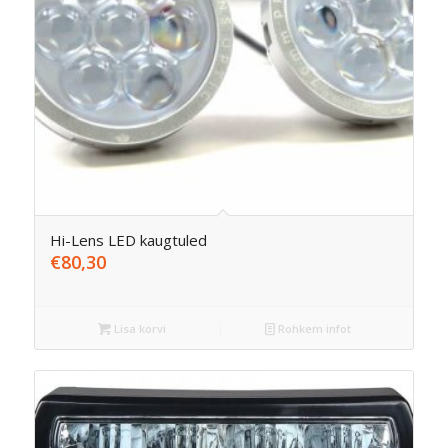
Hi-Lens LED kaugtuled
€
80,30
Lisa korvi
Rohkem infot