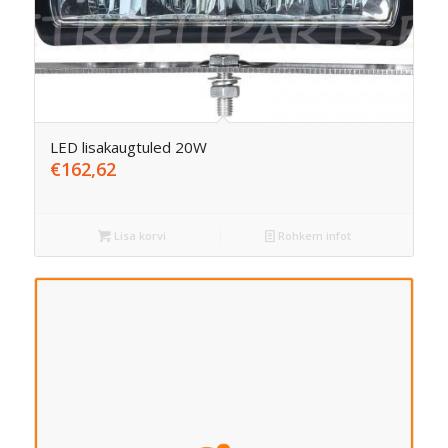
LED lisakaugtuled 20W
€
162,62
Lisa korvi
Rohkem infot