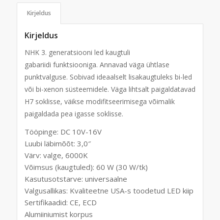
Kirjeldus
Kirjeldus
NHK 3. generatsiooni led kaugtuli
gabariidi
funktsiooniga. Annavad väga ühtlase
punktvalguse. Sobivad ideaalselt lisakaugtuleks bi-led
või bi-xenon süsteemidele. Väga lihtsalt paigaldatavad
H7 soklisse, väikse modifitseerimisega võimalik
paigaldada pea igasse soklisse.
Tööpinge: DC 10V-16V
Luubi läbimõõt: 3,0″
Värv: valge, 6000K
Võimsus (kaugtuled): 60 W (30 W/tk)
Kasutusotstarve: universaalne
Valgusallikas: Kvaliteetne USA-s toodetud LED kiip
Sertifikaadid: CE, ECD
Alumiiniumist korpus