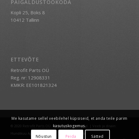
PAIGALDUSTÖÖKODA
Kopli 25, Boks 8
10412 Tallinn
ETTEVÕTE
Retrofit Parts OÜ
Reg. nr: 12908331
KMKR: EE101821324
Me kasutame sellel veebilehel küpsiseid, et anda teile parim
kasutuskogemus.
© 2020 Retrofit Parts OÜ. Kõik õigused kaitstud. | Veeb ja disain:
Hundikuu Agentuur
-
Enfold Theme by Kriesi
Nõustun
Peida
Sätted