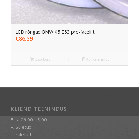
LED rõngad BMW X5 E53 pre-facelift
€
86,39
Lisa korvi
Rohkem infot
KLIENDITEENINDUS
E-N: 09:00-18:00
R: Suletud
L: Suletud