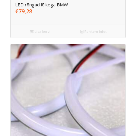
LED rõngad lõikega BMW
€
79,28
Lisa korvi
Rohkem infot