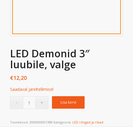
LED Demonid 3″
luubile, valge
€
12,20
Saadaval järeltellimisel
Lisa korvi
Tootekood:
2000000001388
Kategooria:
LED rõngad ja ribad