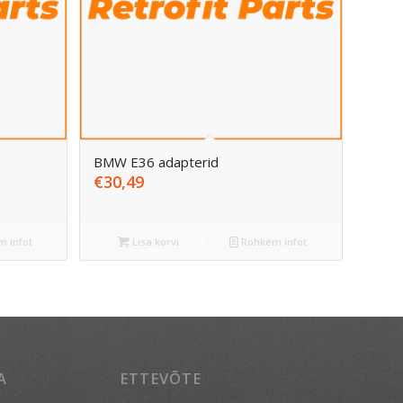
BMW E36 adapterid
€
30,49
 infot
Lisa korvi
Rohkem infot
A
ETTEVÕTE