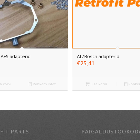
AFS adapterid
AL/Bosch adapterid
€
25,41
a korvi
Rohkem infot
Lisa korvi
Rohkem
FIT PARTS
PAIGALDUSTÖÖKOD