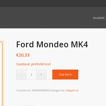
Avaleht
Ford Mondeo MK4
€
20,33
Saadaval järeltellimisel
Lisa korvi
Tootekood:
2000000000855
Kategooria:
Adapterid