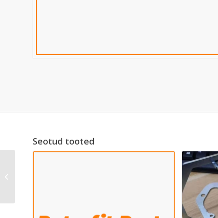
Seotud tooted
RX330 AFS Adapterid