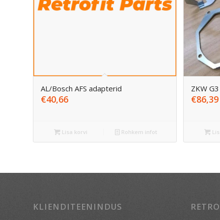
AL/Bosch AFS adapterid
ZKW G3 
€
40,66
€
86,39
Lisa korvi
Rohkem infot
Lis
KLIENDITEENINDUS
RETRO