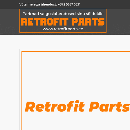
Võta meiega ühendust:
+372 5667 0631