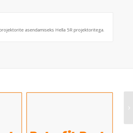
ojektorite asendamiseks Hella 5R projektoritega.
Ko