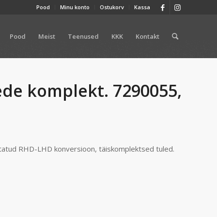
Pood
Minu konto
Ostukorv
Kassa
Pood
Meist
Teenused
KKK
Kontakt
de komplekt. 7290055,
statud RHD-LHD konversioon, täiskomplektsed tuled.