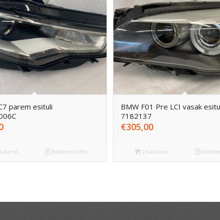
C7 parem esituli
BMW F01 Pre LCI vasak esitul
006C
7182137
0
€
305,00
a korvi
Rohkem infot
Lisa korvi
Rohkem