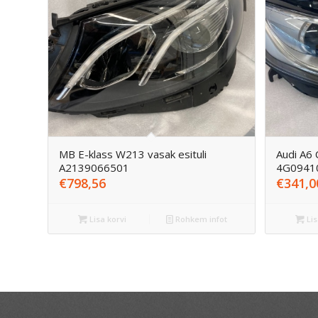
MB E-klass W213 vasak esituli
Audi A6 
A2139066501
4G0941
€
798,56
€
341,0
Lisa korvi
Rohkem infot
Lis