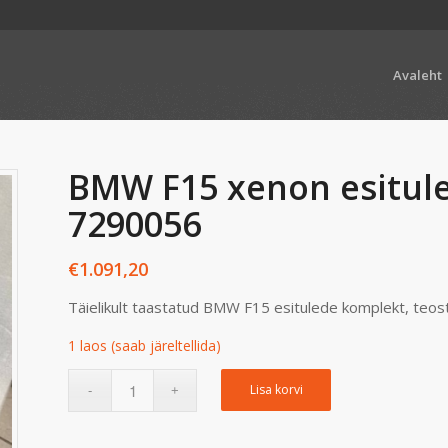
Avaleht
BMW F15 xenon esitule
7290056
€
1.091,20
Täielikult taastatud BMW F15 esitulede komplekt, teo
1 laos (saab järeltellida)
Lisa korvi