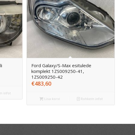
i
Ford Galaxy/S-Max esitulede
komplekt 1ZS009250-41,
1ZS009250-42
€
483,60
 infot
Lisa korvi
Rohkem infot