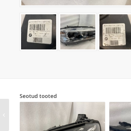
Seotud tooted
BMW F10 Vasak
halogeen esituli. UUS
originaal.